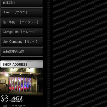
在庫部品
Diary 【ブログ】
施工事例 【エアブラシ】
Garage Life 【ガレージ】
Link Company 【リンク】
光触媒車内抗菌
SHOP ADDRESS
【本社】 〒262-0023