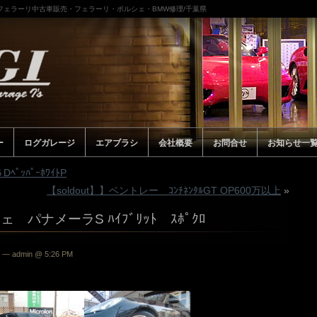
/フェラーリ中古車販売・フェラーリ・ポルシェ・BMW修理/千葉県
ー
ログガレージ
エアブラシ
会社概要
お問合せ
お知らせ一
ﾍﾟｯﾊﾟｰﾎﾜｲﾄP
【soldout】】ベントレー ｺﾝﾁﾈﾝﾀﾙGT OP600万以上
»
ェ パナメーラS ﾊｲﾌﾞﾘｯﾄ ｽﾎﾟｸﾛ
— admin @ 5:26 PM