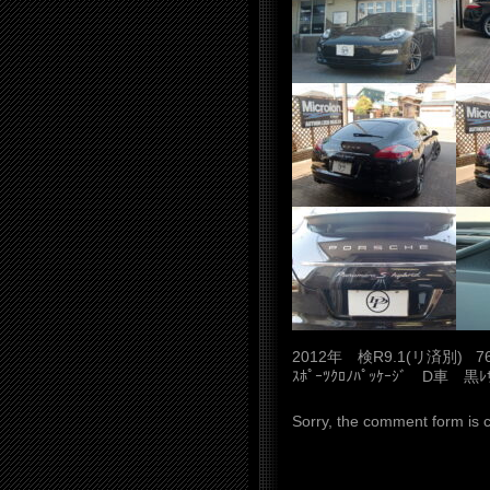
2012年 検R9.1(リ済別) 
ｽﾎﾟｰﾂｸﾛﾉﾊﾟｯｹｰｼﾞ D車 黒ﾚｻ
Sorry, the comment form is cl