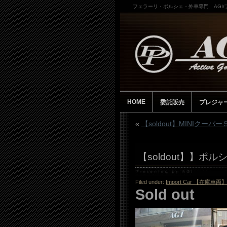
フェラーリ・ポルシェ・外車専門 AGI
HOME
委託販売
プレジャ
«
【soldout】MINIクーパー５D
【soldout】】ポルシ
Filed under:
Import Car 【在庫車両】
Sold out