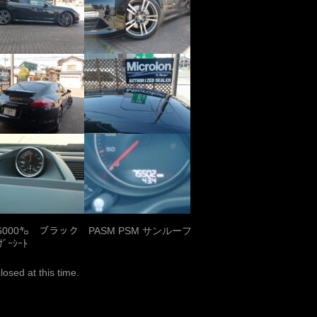
76000㌔ ブラック PASM PSM サンルーフ
ﾞｰｼｰﾄ
osed at this time.