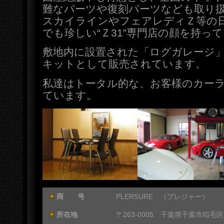
難なパーツや復刻パーツなども取り
スカイラインやフェアレディＺ等の
でも珍しい“Ｚ31”専門店の顔を持っ
敷地内に設置された「ログガレージ」
キットとして販売されています。
私達はトータル的な、お客様のカー
ています。
商 号
PLERSURE （プレジャー）
所在地
〒263-0005 千葉県千葉市稲毛区