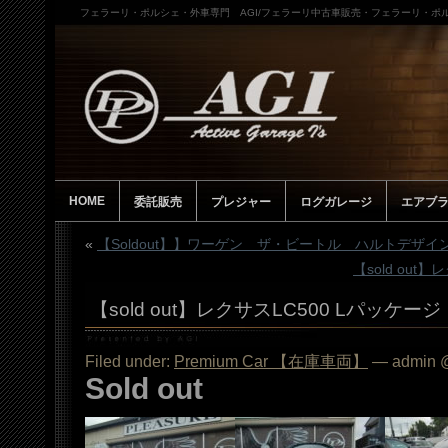
フェラーリ・ポルシェ・外車専門 AGI/フェラーリ中古車販売・フェラーリ・ポル
HOME
委託販売
プレジャー
ログガレージ
エアブ
«
【Soldout】】ワーゲン ザ・ビートル ハルトデザイ
【sold out】
【sold out】レクサスLC500 Lパッケージ
Filed under:
Premium Car 【在庫車両】
— admin @
Sold out