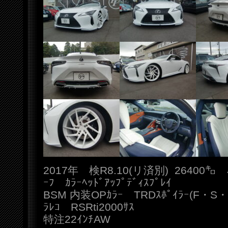
2017年 検R8.10(リ済別) 26400
ｰﾌ ｶﾗｰﾍｯﾄﾞｱｯﾌﾟﾃﾞｨｽﾌﾟﾚｲ
BSM 内装OPｶﾗｰ TRDｽﾎﾟｲﾗｰ(F・S・
ﾗﾚｺ RSRti2000ｻｽ
特注22ｲﾝﾁAW