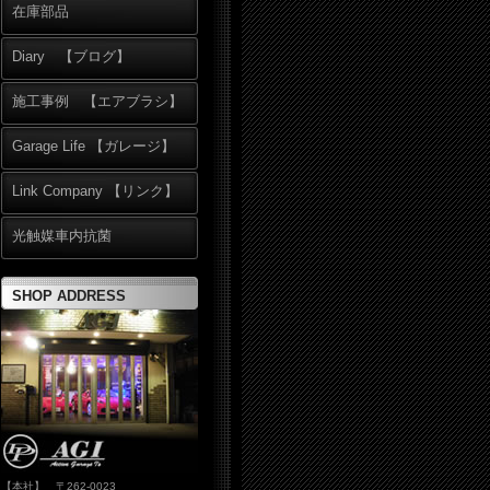
在庫部品
Diary 【ブログ】
施工事例 【エアブラシ】
Garage Life 【ガレージ】
Link Company 【リンク】
光触媒車内抗菌
SHOP ADDRESS
【本社】 〒262-0023