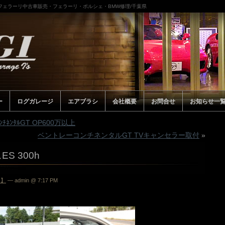
/フェラーリ中古車販売・フェラーリ・ポルシェ・BMW修理/千葉県
ー
ログガレージ
エアブラシ
会社概要
お問合せ
お知らせ一
ﾁﾈﾝﾀﾙGT OP600万以上
ベントレーコンチネンタルGT TVキャンセラー取付
»
ES 300h
両】
— admin @ 7:17 PM