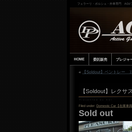
フェラーリ・ポルシェ・外車専門 AGI
HOME
委託販売
プレジャ
«
【Soldout】ベントレー ｺﾝ
【Soldout】レクサス
Filed under:
Domestic Car【在庫車
Sold out