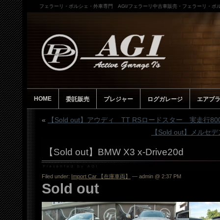
フェラーリ・ポルシェ・外車専門 AGI/フェラーリ中古車販売・フェラーリ・ポル
HOME
委託販売
プレジャー
ログガレージ
エアブ
«
【Sold out】アウディ TT RSロードスター 実走行80
【Sold out】メルセデス
【Sold out】BMW X3 x-Drive20d
Filed under:
Import Car 【在庫車両】
— admin @ 2:37 PM
Sold out