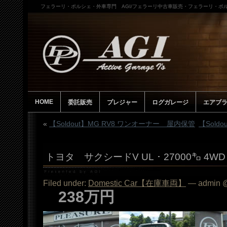
フェラーリ・ポルシェ・外車専門 AGI/フェラーリ中古車販売・フェラーリ・ポル
HOME
委託販売
プレジャー
ログガレージ
エアブ
«
【Soldout】MG RV8 ワンオーナー 屋内保管
【Soldo
トヨタ サクシードV UL・27000㌔ 4WD 
Filed under:
Domestic Car【在庫車両】
— admin @
238万円