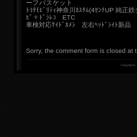
ーフバスケット
ﾄﾖﾀﾓﾋﾞﾘﾃｨ神奈川ｶｽﾀﾑ(4ｾﾝﾁUP 純正
ﾋﾞ＋ﾄﾞﾗﾚｺ ETC
車検対応ｻｲﾄﾞｶﾒﾗ 左右ﾍｯﾄﾞﾗｲﾄ新品 
Sorry, the comment form is closed at t
Copyrightc 