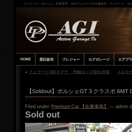
フェラーリ・ポルシェ・外車専門 AGI/フェラーリ中古車販売・フェラーリ・ポル
HOME
委託販売
プレジャー
ログガレージ
エアブ
«
フェラーリ360モデナ 光軸ロッド割れ対策
メルセデ
【Soldout】ポルシェGT３クラスポ 6MT 
Filed under:
Premium Car 【在庫車両】
— admin @
Sold out