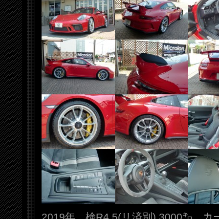
2019年 検R4.5(リ済別) 3000