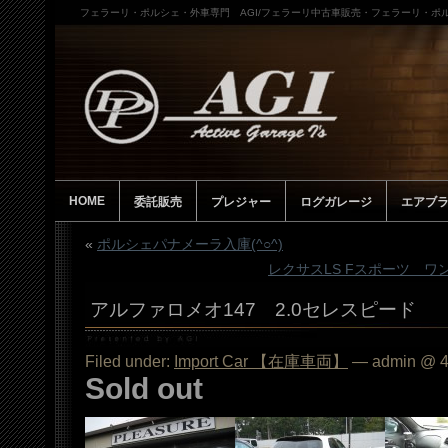
フェラーリ・ポルシェ・外車専門 AGI/フェラーリ中古車販売・フェラーリ・ポル
HOME
委託販売
プレジャー
ログガレージ
エアブ
«
ポルシェパナメーラ入庫(^○^)
レクサスLS Fスポーツ ワ
アルファロメオ147 2.0セレスピード
Filed under:
Import Car 【在庫車両】
— admin @ 4
Sold out