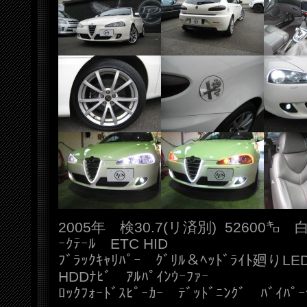
2005年 検30.7(リ済別) 52600㌔ 
ｰｸﾃｰﾙ ETC HID
ﾌﾞﾗｯｸｷｬﾘﾊﾟｰ ｸﾞﾘﾙ＆ﾍｯﾄﾞﾗｲﾄ廻りL
HDDﾅﾋﾞ ｱﾙﾊﾟｲﾝｳｰﾌｧｰ
ﾛｯｸﾌｫｰﾄﾞｽﾋﾟｰｶｰ ﾃﾞｯﾄﾞﾆﾝｸﾞ ﾊﾞｲﾊﾟｰ