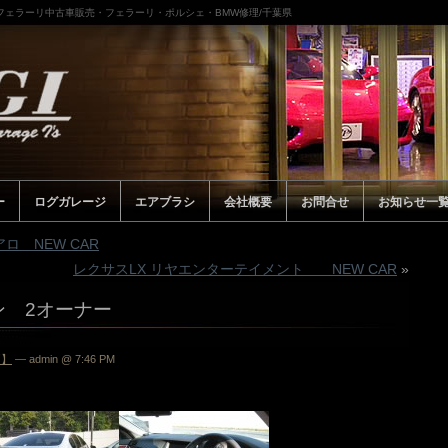
/フェラーリ中古車販売・フェラーリ・ポルシェ・BMW修理/千葉県
ー
ログガレージ
エアブラシ
会社概要
お問合せ
お知らせ一
ロ NEW CAR
レクサスLX リヤエンターテイメント NEW CAR
»
ン 2オーナー
両】
— admin @ 7:46 PM