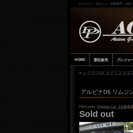
フェラーリ・ポルシェ・外車専門 AGI
HOME
委託販売
プレジャ
«
レクサスLX モデリスタエア
アルピナD5 リムジ
Filed under:
Premium Car 【在庫車
Sold out