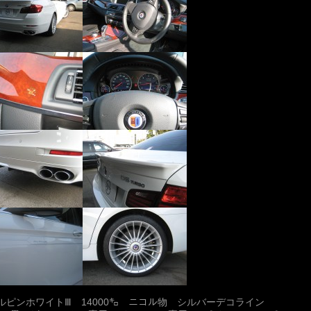
) アルピンホワイトⅢ 14000㌔ ニコル物 シルバーデコライン