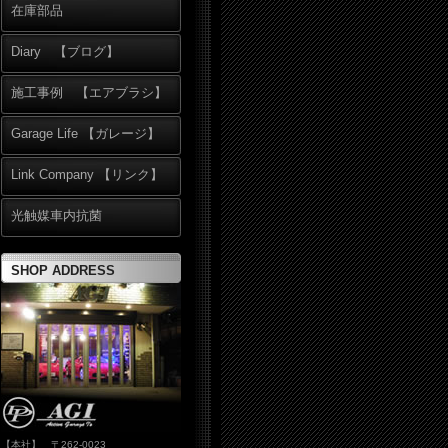
在庫部品
Diary 【ブログ】
施工事例 【エアブラシ】
Garage Life 【ガレージ】
Link Company 【リンク】
光触媒車内抗菌
SHOP ADDRESS
【本社】 〒262-0023