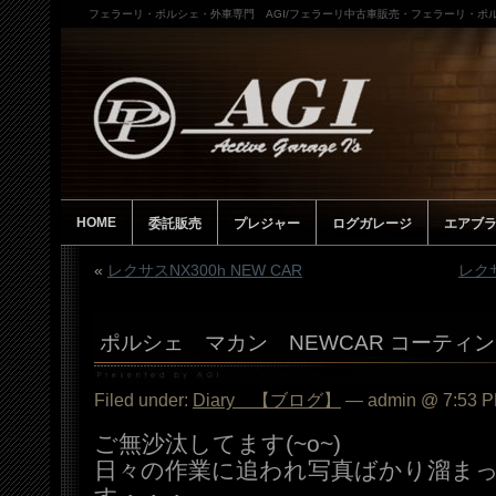
フェラーリ・ポルシェ・外車専門 AGI/フェラーリ中古車販売・フェラーリ・ポル
HOME
委託販売
プレジャー
ログガレージ
エアブ
«
レクサスNX300h NEW CAR
レクサ
ポルシェ マカン NEWCAR コーティング
Filed under:
Diary 【ブログ】
— admin @ 7:53 
ご無沙汰してます(~o~)
日々の作業に追われ写真ばかり溜ま