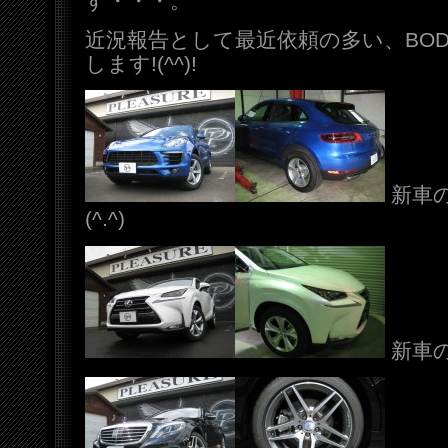
す・・・。
近況報告として最近依頼の多い、BO
します!(^^)!
新車
(^.^)
新車のレ