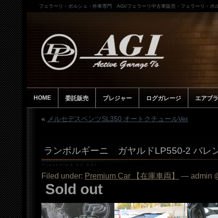
フェラーリ・ポルシェ・外車専門 AGI/フェラーリ中古車販売・フェラーリ・ポル
HOME
委託販売
プレジャー
ログガレージ
エアブ
«
メルセデスベンツSL350 オートクチュールVer
ランボルギーニ ガヤルドLP550-2 バ
Filed under:
Premium Car 【在庫車両】
— admin @
Sold out