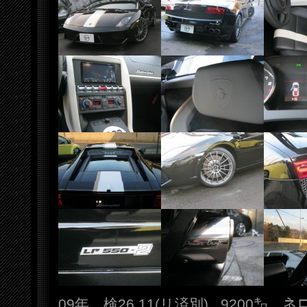
09年 検26.11(リ済別) 9200