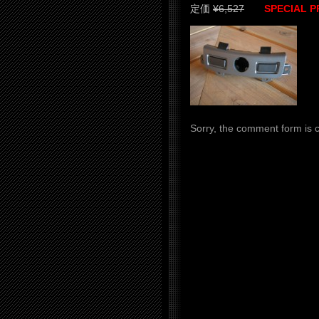
定価
¥6,527
SPECIAL P
Sorry, the comment form is cl