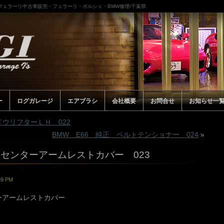
/フェラーリ中古車販売・フェラーリ・ポルシェ・BMW修理/千葉県
ー
ログガレージ
エアブラシ
会社概要
お問合せ
お知らせ一
ウリフターＬＨ 022
BMW E66 純正 ベルトテンショナー 024
»
 センターアームレストカバー 023
59 PM
ターアームレストカバー