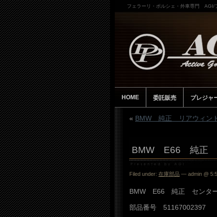
フェラーリ・ポルシェ・外車専門 AGI
HOME
委託販売
プレジャ
«
BMW 純正 リアウィンド
BMW E66 純正
Filed under:
在庫部品
— admin @ 5:
BMW E66 純正 セン
部品番号 51167002397