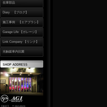
在庫部品
Diary 【ブログ】
施工事例 【エアブラシ】
Garage Life 【ガレージ】
Link Company 【リンク】
光触媒車内抗菌
SHOP ADDRESS
【本社】 〒262-0023