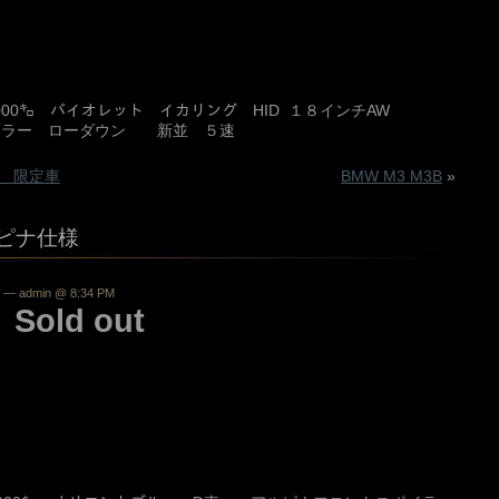
8000㌔ バイオレット イカリング HID １８インチAW
ラー ローダウン 新並 ５速
ー 限定車
BMW M3 M3B
»
アルピナ仕様
— admin @ 8:34 PM
d out