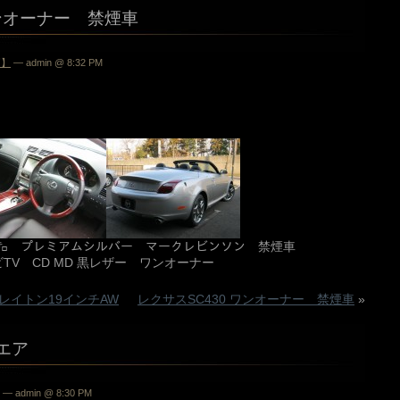
ワンオーナー 禁煙車
両】
— admin @ 8:32 PM
000㌔ プレミアムシルバー マークレビンソン 禁煙車
TV CD MD 黒レザー ワンオーナー
ブレイトン19インチAW
レクサスSC430 ワンオーナー 禁煙車
»
プンエア
— admin @ 8:30 PM