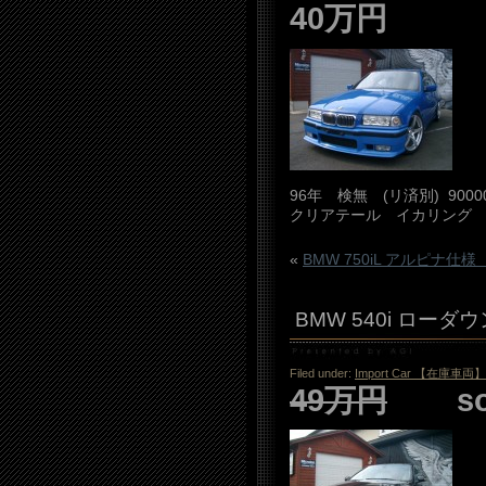
40万円
96年 検無 (リ済別) 9
クリアテール イカリング
«
BMW 750iL アルピナ
BMW 540i ロー
Filed under:
Import Car 【在庫車両】
49万円
sold