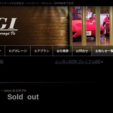
/フェラーリ中古車販売・フェラーリ・ポルシェ・BMW修理/千葉県
ー
ログガレージ
エアブラシ
会社概要
お問合せ
お知らせ一
仕様
ニッサンGTR プレミアムED
»
— admin @ 8:35 PM
ld out