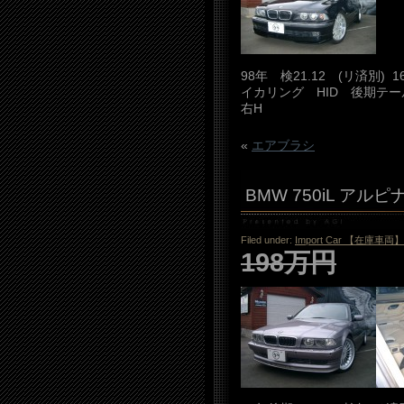
98年 検21.12 (リ済別
イカリング HID 後期テ
右H
«
エアブラシ
BMW 750iL ア
Filed under:
Import Car 【在庫車両】
198万円
So