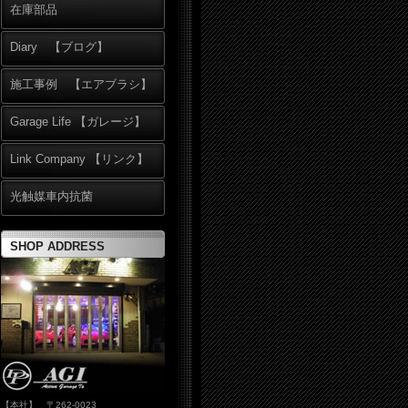
在庫部品
Diary 【ブログ】
施工事例 【エアブラシ】
Garage Life 【ガレージ】
Link Company 【リンク】
光触媒車内抗菌
SHOP ADDRESS
【本社】 〒262-0023