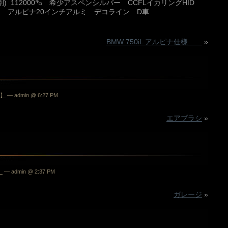
別) 112000㌔ 希少アスペンシルバー CCFLイカリングHID
 アルピナ20インチアルミ デコライン D車
BMW 750iL アルピナ仕様
»
】
— admin @ 6:27 PM
エアブラシ
»
】
— admin @ 2:37 PM
ガレージ
»