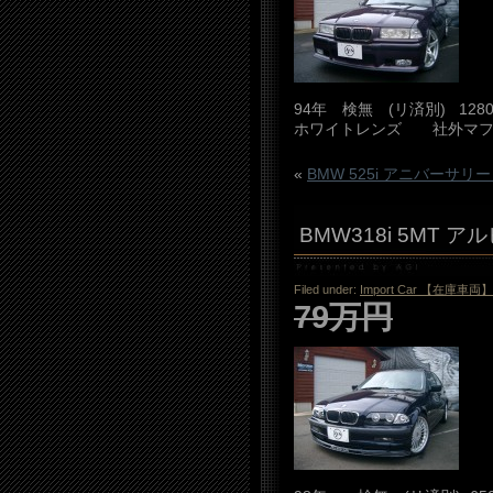
94年 検無 (リ済別) 12
ホワイトレンズ 社外マフ
«
BMW 525i アニバーサリ
BMW318i 5MT 
Filed under:
Import Car 【在庫車両】
79万円
Sol