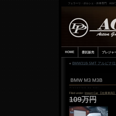
フェラーリ・ポルシェ・外車専門 AGI
HOME
委託販売
プレジャ
«
BMW318i 5MT アルピナ
BMW M3 M3B
Filed under:
Import Car 【在庫車両】
109万円
So