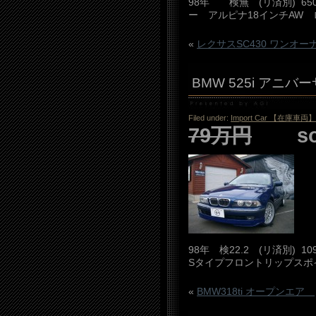
98年 検無 (リ済別) 
ー アルピナ18インチAW
«
レクサスSC430 ワンオ
BMW 525i アニ
Filed under:
Import Car 【在庫車両】
79万円
sold
98年 検22.2 (リ済別) 
Sタイプフロントリップスポ
«
BMW318ti オープンエア