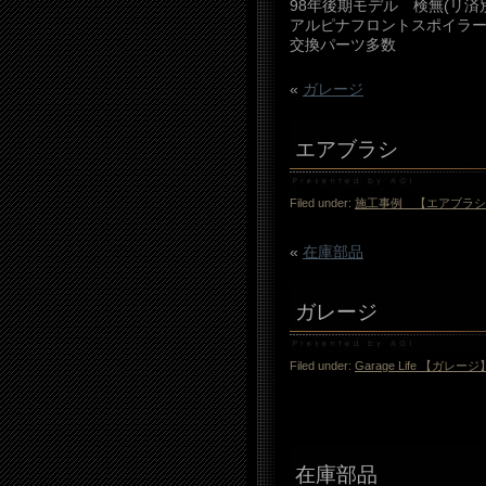
98年後期モデル 検無(リ済
アルピナフロントスポイラー
交換パーツ多数
«
ガレージ
エアブラシ
Filed under:
施工事例 【エアブラシ
«
在庫部品
ガレージ
Filed under:
Garage Life 【ガレージ
在庫部品