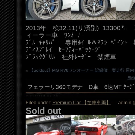
2013年 検32.11(リ済別) 1330
ィーラー車 ﾜﾝｵｰﾅｰ
ﾌﾞﾙｰｷｬﾘﾊﾟｰ 専用ﾎｲｰﾙ＆ﾏﾌﾗｰﾍﾟｲﾝﾄ 
ﾃﾞｨｽﾌﾟﾚｲ ｾｰﾌﾃｨｰﾊﾟｯｹｰｼﾞ
ﾌﾞﾗｯｸｸﾞﾘﾙ 社外ﾚｰﾀﾞｰ 禁煙車
«
【Soldout】MG RV8ワンオーナー 記録簿 実走行 屋
B
フェラーリ360モデナ D車 6速MT ﾀｰｹﾞｯ
Filed under:
Premium Car 【在庫車両】
— admin @
Sold out