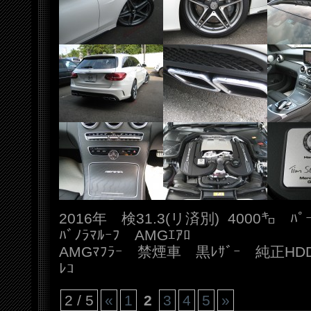
2016年 検31.3(リ済別) 4000㌔ ﾊﾟ
ﾊﾞﾉﾗﾏﾙｰﾌ AMGｴｱﾛ
AMGﾏﾌﾗｰ 禁煙車 黒ﾚｻﾞｰ 純正HDDﾅﾋ
ﾚｺ
2 / 5
«
1
2
3
4
5
»