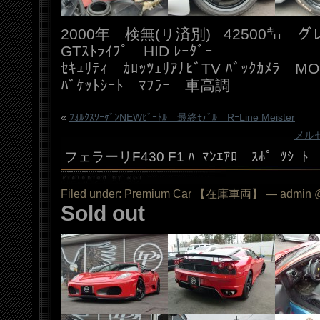
2000年 検無(リ済別) 42500㌔ 
GTｽﾄﾗｲﾌﾟ HID ﾚｰﾀﾞｰ
ｾｷｭﾘﾃｨ ｶﾛｯﾂｪﾘｱﾅﾋﾞTV ﾊﾞｯｸｶﾒﾗ MO
ﾊﾞｹｯﾄｼｰﾄ ﾏﾌﾗｰ 車高調
«
ﾌｫﾙｸｽﾜｰｹﾞﾝNEWﾋﾞｰﾄﾙ 最終ﾓﾃﾞﾙ RｰLine Meister
メルセ
フェラーリF430 F1 ﾊｰﾏﾝｴｱﾛ ｽﾎﾟｰﾂｼｰﾄ
Filed under:
Premium Car 【在庫車両】
— admin @
Sold out