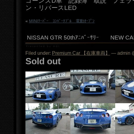
コーンズD車 記録簿 取説 フェラ
ン・リバースLED
«
MINIｸｰﾊﾟｰ ｺﾝﾊﾞｰﾁﾌﾞﾙ 電動ｵｰﾌﾟﾝ
NISSAN GTR 50thｱﾆﾊﾞｰｻﾘｰ NEW C
Filed under:
Premium Car 【在庫車両】
— admin @
Sold out