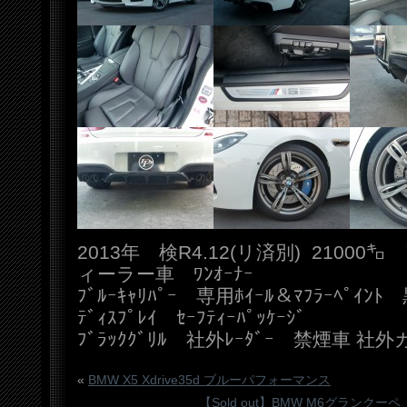
2013年 検R4.12(リ済別) 2100
ィーラー車 ﾜﾝｵｰﾅｰ
ﾌﾞﾙｰｷｬﾘﾊﾟｰ 専用ﾎｲｰﾙ＆ﾏﾌﾗｰﾍﾟｲﾝﾄ 
ﾃﾞｨｽﾌﾟﾚｲ ｾｰﾌﾃｨｰﾊﾟｯｹｰｼﾞ
ﾌﾞﾗｯｸｸﾞﾘﾙ 社外ﾚｰﾀﾞｰ 禁煙車
«
BMW X5 Xdrive35d ブルーパフォーマンス
【Sold out】BMW M6グランク