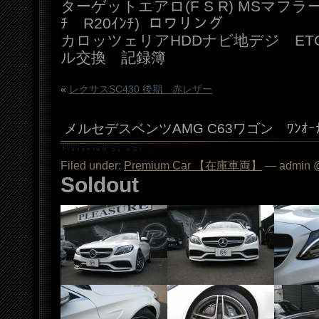
ターゲットエアロ(F S R) MSマフラー 
ﾁ R20ｲﾝﾁ) ロワリング
カロッツェリアHDDナビ地デジ ETC H
ル交換 記録簿
«
レクサスSC430 後期 赤レザー
メルセデスベンツAMG C63ワゴン ﾜﾝｵｰ
Filed under:
Premium Car 【在庫車両】
— admin @
Soldout