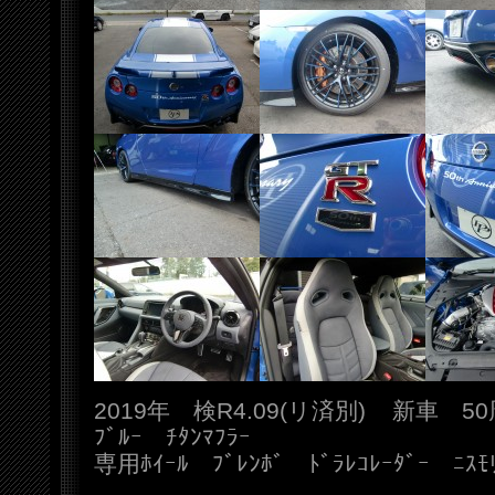
2019年 検R4.09(リ済別) 新車 5
ﾌﾞﾙｰ ﾁﾀﾝﾏﾌﾗｰ
専用ﾎｲｰﾙ ﾌﾞﾚﾝﾎﾞ ﾄﾞﾗﾚｺﾚｰﾀﾞｰ ﾆｽﾓﾘ