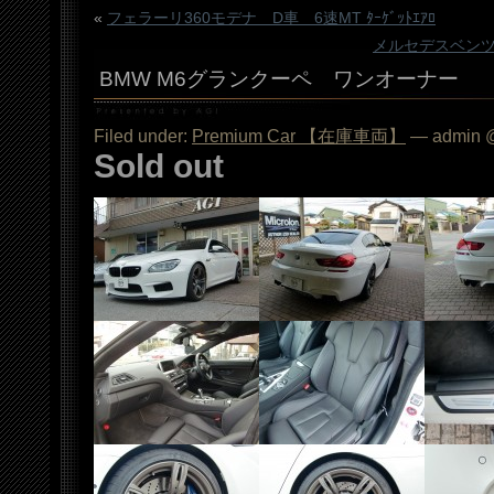
«
フェラーリ360モデナ D車 6速MT ﾀｰｹﾞｯﾄｴｱﾛ
メルセデスベンツ
BMW M6グランクーペ ワンオーナー
Filed under:
Premium Car 【在庫車両】
— admin @
Sold out